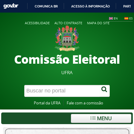
COMUNICA BR
ACESSO À INFORMAÇÃO
PARTI
IR
EN
ES
PARA
ACESSIBILIDADE
ALTO CONTRASTE
MAPA DO SITE
O
CONTEÚDO
Comissão Eleitoral
UFRA
Portal da UFRA
Fale com a comissão
MENU