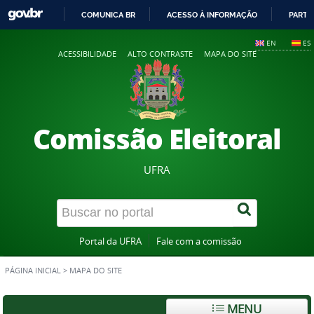
COMUNICA BR
ACESSO À INFORMAÇÃO
PARTI
IR
EN
ES
PARA
ACESSIBILIDADE
ALTO CONTRASTE
MAPA DO SITE
O
CONTEÚDO
Comissão Eleitoral
UFRA
Portal da UFRA
Fale com a comissão
PÁGINA INICIAL
>
MAPA DO SITE
MENU