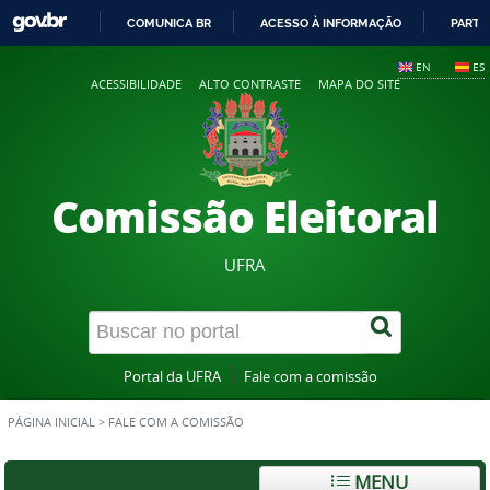
COMUNICA BR
ACESSO À INFORMAÇÃO
PARTI
IR
EN
ES
PARA
ACESSIBILIDADE
ALTO CONTRASTE
MAPA DO SITE
O
CONTEÚDO
Comissão Eleitoral
UFRA
Portal da UFRA
Fale com a comissão
PÁGINA INICIAL
>
FALE COM A COMISSÃO
MENU