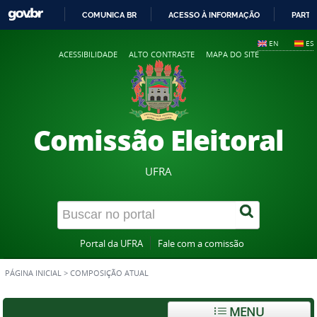
COMUNICA BR
ACESSO À INFORMAÇÃO
PARTI
IR
EN
ES
PARA
ACESSIBILIDADE
ALTO CONTRASTE
MAPA DO SITE
O
CONTEÚDO
Comissão Eleitoral
UFRA
Portal da UFRA
Fale com a comissão
PÁGINA INICIAL
>
COMPOSIÇÃO ATUAL
MENU