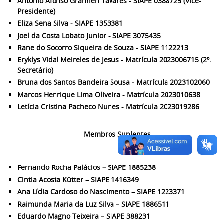
Antonio Afonso Granhen Tavares - SIAPE 0388725 (Vice-
Presidente)
Eliza Sena Silva - SIAPE 1353381
Joel da Costa Lobato Junior - SIAPE 3075435
Rane do Socorro Siqueira de Souza - SIAPE 1122213
Eryklys Vidal Meireles de Jesus - Matrícula 2023006715 (2º.
Secretário)
Bruna dos Santos Bandeira Sousa - Matrícula 2023102060
Marcos Henrique Lima Oliveira - Matrícula 2023010638
Letícia Cristina Pacheco Nunes - Matrícula 2023019286
Membros Suplentes
Fernando Rocha Palácios – SIAPE 1885238
Cintia Acosta Kütter – SIAPE 1416349
Ana Lídia Cardoso do Nascimento – SIAPE 1223371
Raimunda Maria da Luz Silva – SIAPE 1886511
Eduardo Magno Teixeira – SIAPE 388231