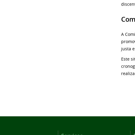
discen
Com
A Comi
promov
justa e
Este s
cronog
realiz