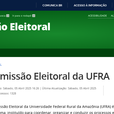
COMUNICA BR
ACESSO À INFORMAÇÃO
IR
ACESSIBILIDADE
A
 busca
3
Ir para o rodapé
4
PARA
o Eleitoral
O
CONTEÚDO
AL
missão Eleitoral da UFRA
o: Sábado, 05 Abril 2025 16:26
|
Última Atualização: Sábado, 05 Abril 2025
cessos: 1328
ssão Eleitoral da Universidade Federal Rural da Amazônia (UFRA) 
ma, instituído para coordenar, organizar e conduzir os processos e