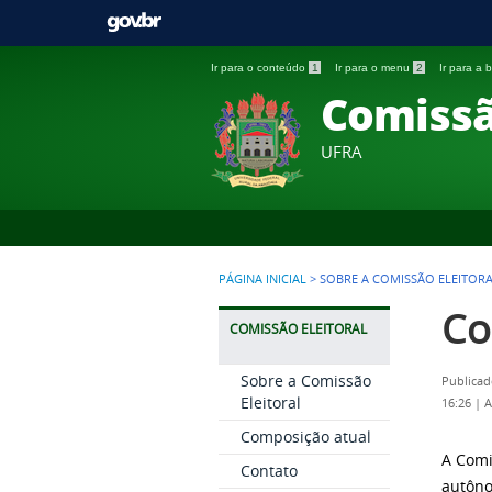
Ir para o conteúdo
1
Ir para o menu
2
Ir para a
Comissã
UFRA
PÁGINA INICIAL
>
SOBRE A COMISSÃO ELEITOR
Co
COMISSÃO ELEITORAL
Sobre a Comissão
Publicad
Eleitoral
16:26
|
A
Composição atual
A Comi
Contato
autôno